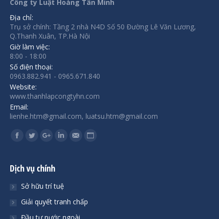
Công ty Luật Hoàng Tân Minh
Địa chỉ:
Trụ sở chính: Tầng 2 nhà N4D Số 50 Đường Lê Văn Lương,
Q.Thanh Xuân, TP.Hà Nội
Giờ làm việc:
8:00 - 18:00
Số điện thoại:
0963.882.941 - 0965.671.840
Website:
www.thanhlapcongtyhn.com
Email:
lienhe.htm@gmail.com, luatsu.htm@gmail.com
Find us on:
Facebook
Twitter
Google+
Linkedin
Mail
Website
Dịch vụ chính
Sở hữu trí tuệ
Giải quyết tranh chấp
Đầu tư nước ngoài