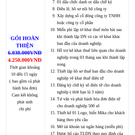
01 dấu chức danh or dấu chữ ký
Điều lệ, hồ sơ nội bộ công ty
Xây dựng sổ cổ đông công ty TNHH
hoặc công ty cổ phần
Miễn phí lập tờ khai thuế môn bài sau
khi thành lập DN và các tờ khai khác
GÓI HOÀN
ban đầu của doanh nghiệp.
THIỆN
Hỗ trợ kê khai thuế liên quan cho doanh
6.030.000VNĐ
nghiệp trong 03 tháng sau khi thành lập
4.250.000VNĐ
xong
Thời gian khoảng
Thiết lập hồ sơ thuế ban đầu cho doanh
10 đến 15 ngày
nghiệp về khai thuế điện tử
( bao gồm cả phát
Đăng ký chữ ký số điện tử cho doanh
hành hóa đơn)
nghiệp ( thời hạn là 3 năm)
Cam kết không
Tư vấn và phát hành hóa đơn điện tử
phát sinh
cho doanh nghiệp 500 số
chi phí
Thiết kế 01 Logo, biển Mika cho khách
hàng theo yêu cầu
Mở tài khoản tại ngân hàng (miễn phí)
Được bố cáo TLDN theo quy định của