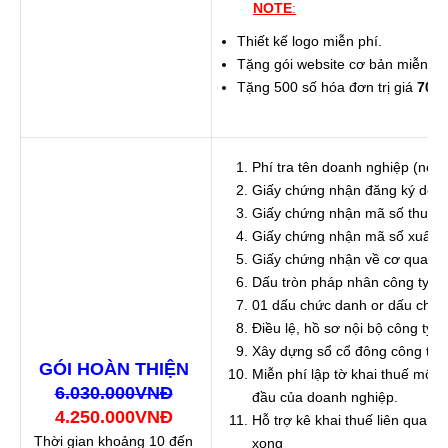
NOTE
:
Thiết kế logo miễn phí.
Tặng gói website cơ bản miễn phí
Tặng 500 số hóa đơn trị giá
700.
Phí tra tên doanh nghiệp (nếu 
Giấy chứng nhận đăng ký doa
Giấy chứng nhận mã số thuế
Giấy chứng nhận mã số xuất
Giấy chứng nhận về cơ quan t
Dấu tròn pháp nhân công ty (d
01 dấu chức danh or dấu chữ 
Điều lệ, hồ sơ nội bộ công ty
Xây dựng sổ cổ đông công ty 
GÓI HOÀN THIỆN
Miễn phí lập tờ khai thuế môn 
6.030.000VNĐ
đầu của doanh nghiệp.
4.250.000VNĐ
Hỗ trợ kê khai thuế liên quan 
Thời gian khoảng 10 đến
xong