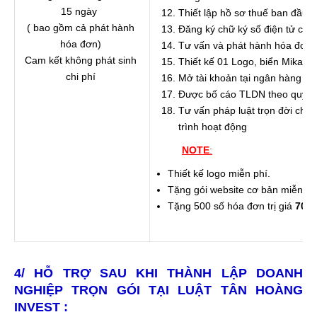
15 ngày
Thiết lập hồ sơ thuế ban đầu c
( bao gồm cả phát hành
Đăng ký chữ ký số điện tử cho
hóa đơn)
Tư vấn và phát hành hóa đơn 
Cam kết không phát sinh
Thiết kế 01 Logo, biển Mika c
chi phí
Mở tài khoản tại ngân hàng (m
Được bố cáo TLDN theo quy đị
Tư vấn pháp luật trọn đời cho
trình hoạt động
NOTE
:
Thiết kế logo miễn phí.
Tặng gói website cơ bản miễn phí
Tặng 500 số hóa đơn trị giá
700.
4/
HỖ TRỢ SAU KHI THÀNH LẬP DOANH
NGHIỆP TRỌN GÓI TẠI LUẬT TÂN HOÀNG
INVEST :