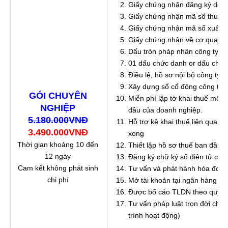
Giấy chứng nhận đăng ký doa
Giấy chứng nhận mã số thuế
Giấy chứng nhận mã số xuất
Giấy chứng nhận về cơ quan t
Dấu tròn pháp nhân công ty (d
01 dấu chức danh or dấu chữ 
Điều lệ, hồ sơ nội bộ công ty
Xây dựng sổ cổ đông công ty 
GÓI CHUYÊN
Miễn phí lập tờ khai thuế môn 
NGHIỆP
đầu của doanh nghiệp.
5.180.000VNĐ
Hỗ trợ kê khai thuế liên quan 
3.490.000VNĐ
xong
Thời gian khoảng 10 đến
Thiết lập hồ sơ thuế ban đầu c
12 ngày
Đăng ký chữ ký số điện tử cho
Cam kết không phát sinh
Tư vấn và phát hành hóa đơn 
chi phí
Mở tài khoản tại ngân hàng ( m
Được bố cáo TLDN theo quy đị
Tư vấn pháp luật trọn đời cho
trình hoạt động)