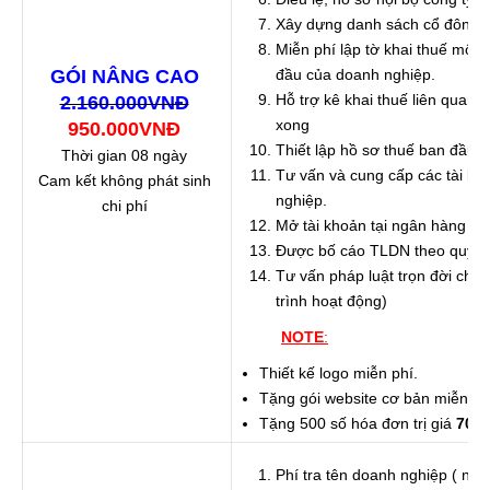
Xây dựng danh sách cổ đông c
Miễn phí lập tờ khai thuế môn 
GÓI NÂNG CAO
đầu của doanh nghiệp.
Hỗ trợ kê khai thuế liên quan 
2.160.000VNĐ
xong
950.000VNĐ
Thiết lập hồ sơ thuế ban đầu 
Thời gian 08 ngày
Tư vấn và cung cấp các tài liệ
Cam kết không phát sinh
nghiệp.
chi phí
Mở tài khoản tại ngân hàng (m
Được bố cáo TLDN theo quy đị
Tư vấn pháp luật trọn đời cho
trình hoạt động)
NOTE
:
Thiết kế logo miễn phí.
Tặng gói website cơ bản miễn phí
Tặng 500 số hóa đơn trị giá
700.
Phí tra tên doanh nghiệp ( nếu 