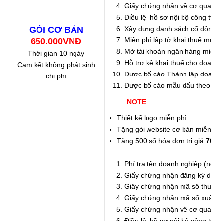
Giấy chứng nhận về cơ quan t
Điều lệ, hồ sơ nội bộ công ty
GÓI CƠ BẢN
Xây dựng danh sách cổ đông c
Miễn phí lập tờ khai thuế môn 
650.000VNĐ
Mở tài khoản ngân hàng miễn 
Thời gian 10 ngày
Hỗ trợ kê khai thuế cho doanh
Cam kết không phát sinh
Được bố cáo Thành lập doanh 
chi phí
Được bố cáo mẫu dấu theo quy
NOTE
:
Thiết kế logo miễn phí.
Tặng gói website cơ bản miễn phí
Tặng 500 số hóa đơn trị giá
700.
Phí tra tên doanh nghiệp (nếu 
Giấy chứng nhận đăng ký doa
Giấy chứng nhận mã số thuế
Giấy chứng nhận mã số xuất
Giấy chứng nhận về cơ quan t
Điều lệ, hồ sơ nội bộ công ty