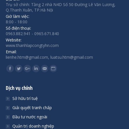
Trụ sở chính: Tầng 2 nhà N4D Số 50 Đường Lê Văn Lương,
Q.Thanh Xuân, TP.Hà Nội
Giờ làm việc:
8:00 - 18:00
Số điện thoại:
0963.882.941 - 0965.671.840
Website:
www.thanhlapcongtyhn.com
Email:
lienhe.htm@gmail.com, luatsu.htm@gmail.com
Find us on:
Facebook
Twitter
Google+
Linkedin
Mail
Website
Dịch vụ chính
Sở hữu trí tuệ
Giải quyết tranh chấp
Đầu tư nước ngoài
Quản trị doanh nghiệp