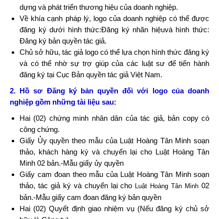
dựng và phát triển thương hiệu của doanh nghiệp.
Về khía cạnh pháp lý, logo của doanh nghiệp có thể được
đăng ký dưới hình thức:Đăng ký nhãn hiệuvà hình thức:
Đăng ký bản quyền tác giả.
Chủ sở hữu, tác giả logo có thể lựa chọn hình thức đăng ký
và có thể nhờ sự trợ giúp của các luật sư để tiến hành
đăng ký tại Cục Bản quyền tác giả Việt Nam.
2. Hồ sơ Đăng ký bản quyền đối với logo của doanh
nghiệp gồm những tài liệu sau:
Hai (02) chứng minh nhân dân của tác giả, bản copy có
công chứng.
Giấy Ủy quyền theo mẫu của Luật Hoàng Tân Minh soạn
thảo, khách hàng ký và chuyển lại cho Luật Hoàng Tâ​n
Minh 02 bản.-Mẫu giấy ủy quyền
Giấy cam đoan theo mẫu của Luật Hoàng Tân Minh soạn
thảo, tác giả ký và chuyển lại cho
02
Lu
ật
Ho
àng
T
â
​n Minh
bản.-Mẫu giấy cam đoan đăng ký bản quyền
Hai (02) Quyết định giao nhiệm vụ (Nếu đăng ký chủ sở