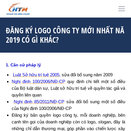
ĐĂNG KÝ LOGO CÔNG TY MỚI NHẤT NĂ
2019 CÓ GÌ KHÁC?
1. Căn cứ pháp lý
Luật Sở hữu trí tuệ 2005
,
sửa đổi bổ sung năm 2009
Nghị định 100/2006/NĐ-CP
quy định chi tiết một số điều
của Bộ luật dân sự, Luật sở hữu trí tuệ về quyền tác giả và
quyền liên quan
Nghị định 85/2011/NĐ-CP
sửa đổi bổ sung một số điều
của Nghị định 100/2006/NĐ-CP
Đăng ký bản quyền logo công ty, mỗi doanh nghiệp, bên
cạnh tên gọi của doanh nghiệp còn có logo, slogan, đây là
những chỉ dẫn thương mại, góp phần vào chiến lược xây