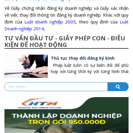
Về Giấy chứng nhận đăng ký doanh nghiệp và Giấy xác nhận
về việc thay đổi thông tin đăng ký doanh nghiệp. Khác với quy
định của
Luật doanh nghiệp 2005
, theo quy định của
Luật
Doanh nghiệp 2014
,
TƯ VẤN ĐẦU TƯ - GIẤY PHÉP CON - ĐIỀU
KIỆN ĐỂ HOẠT ĐỘNG
Thủ tục thay đổi đăng ký kinh
doanh từ A - Z
Pháp luật luôn có sự biến đổi để phù
hợp với từng thời ký với từng hình thái
thị trường khác nhau. Theo từng năm,
văn bản luật doanh nghiệp cũng có rất
nhiều thay đổi, bổ sung để phù hợp với
sự thay đổi của xã hội,
Luật doanh
nghiệp
với những quy định về việc thủ
tục thành lập công ty hay thay đổi đăng
ký kinh doanh sẽ là căn cứ để doanh
nghiệp thực hiện.