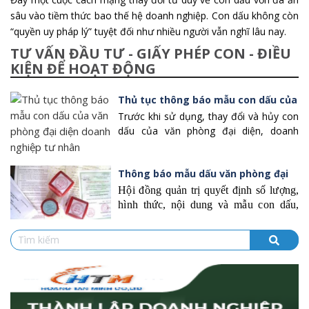
sâu vào tiềm thức bao thế hệ doanh nghiệp. Con dấu không còn
“quyền uy pháp lý” tuyệt đối như nhiều người vẫn nghĩ lâu nay.
TƯ VẤN ĐẦU TƯ - GIẤY PHÉP CON - ĐIỀU
KIỆN ĐỂ HOẠT ĐỘNG
Thủ tục thông báo mẫu con dấu của
văn phòng đại diện doanh nghiệp tư
Trước khi sử dụng, thay đổi và hủy con
dấu của văn phòng đại diện, doanh
nhân
nghiệp có trách nhiệm thông báo với cơ
quan đăng ký kinh doanh để đăng tải
Thông báo mẫu dấu văn phòng đại
công khai trên Cổng thông tin quốc gia
về đăng ký doanh nghiệp.
diện trong công ty cổ phần
Hội đồng quản trị quyết định số lượng,
hình thức, nội dung và mẫu con dấu,
việc quản lý, sử dụng con dấu của văn
phòng đại diện; trừ trường hợp Điều lệ
công ty có quy định khác. Nội dung
mẫu con dấu của văn phòng đại
diện phải có tên văn phòng đại diện.