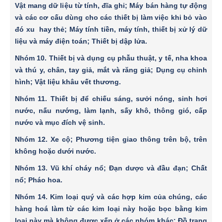
Vật mang dữ liệu từ tính, đĩa ghi; Máy bán hàng tự động
và các cơ cấu dùng cho các thiết bị làm việc khi bỏ vào
đó xu hay thẻ; Máy tính tiền, máy tính, thiết bị xử lý dữ
liệu và máy điện toán; Thiết bị dập lửa.
Nhóm 10.
Thiết bị và dụng cụ phẫu thuật, y tế, nha khoa
và thú y, chân, tay giả, mắt và răng giả; Dụng cụ chỉnh
hình; Vật liệu khâu vết thương.
Nhóm 11.
Thiết bị để chiếu sáng, sưởi nóng, sinh hơi
nước, nấu nướng, làm lạnh, sấy khô, thông gió, cấp
nước và mục đích vệ sinh.
Nhóm 12
. Xe cộ; Phương tiện giao thông trên bộ, trên
không hoặc dưới nước.
Nhóm 13.
Vũ khí cháy nổ; Đạn dược và đầu đạn; Chất
nổ; Pháo hoa.
Nhóm 14.
Kim loại quý và các hợp kim của chúng, các
hàng hoá làm từ các kim loại này hoặc bọc bằng kim
loại này mà không được xếp ở các nhóm khác; Ðồ trang