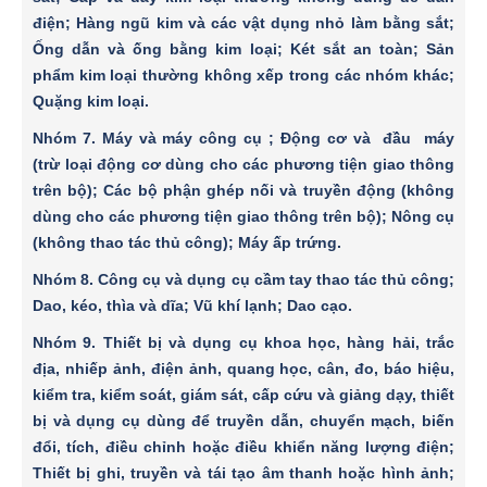
điện; Hàng ngũ kim và các vật dụng nhỏ làm bằng sắt;
Ống dẫn và ống bằng kim loại; Két sắt an toàn; Sản
phẩm kim loại thường không xếp trong các nhóm khác;
Quặng kim loại.
Nhóm 7.
Máy và máy công cụ ; Ðộng cơ và đầu máy
(trừ loại động cơ dùng cho các phương tiện giao thông
trên bộ); Các bộ phận ghép nối và truyền động (không
dùng cho các phương tiện giao thông trên bộ); Nông cụ
(không thao tác thủ công); Máy ấp trứng.
Nhóm 8.
Công cụ và dụng cụ cầm tay thao tác thủ công;
Dao, kéo, thìa và dĩa; Vũ khí lạnh; Dao cạo.
Nhóm 9.
Thiết bị và dụng cụ khoa học, hàng hải, trắc
địa, nhiếp ảnh, điện ảnh, quang học, cân, đo, báo hiệu,
kiểm tra, kiểm soát, giám sát, cấp cứu và giảng dạy, thiết
bị và dụng cụ dùng để truyền dẫn, chuyển mạch, biến
đổi, tích, điều chỉnh hoặc điều khiển năng lượng điện;
Thiết bị ghi, truyền và tái tạo âm thanh hoặc hình ảnh;