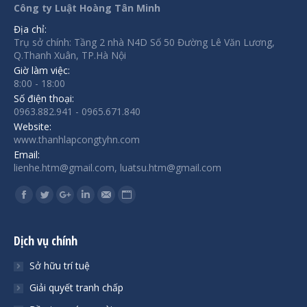
Công ty Luật Hoàng Tân Minh
Địa chỉ:
Trụ sở chính: Tầng 2 nhà N4D Số 50 Đường Lê Văn Lương,
Q.Thanh Xuân, TP.Hà Nội
Giờ làm việc:
8:00 - 18:00
Số điện thoại:
0963.882.941 - 0965.671.840
Website:
www.thanhlapcongtyhn.com
Email:
lienhe.htm@gmail.com, luatsu.htm@gmail.com
Find us on:
Facebook
Twitter
Google+
Linkedin
Mail
Website
Dịch vụ chính
Sở hữu trí tuệ
Giải quyết tranh chấp