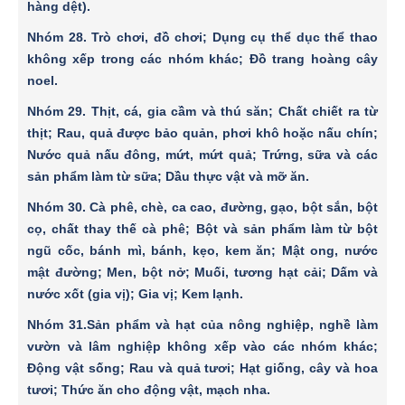
hàng dệt).
Nhóm 28
. Trò chơi, đồ chơi; Dụng cụ thể dục thể thao
không xếp trong các nhóm khác; Ðồ trang hoàng cây
noel.
Nhóm 29
. Thịt, cá, gia cầm và thú săn; Chất chiết ra từ
thịt; Rau, quả được bảo quản, phơi khô hoặc nấu chín;
Nước quả nấu đông, mứt, mứt quả; Trứng, sữa và các
sản phẩm làm từ sữa; Dầu thực vật và mỡ ăn.
Nhóm 30
. Cà phê, chè, ca cao, đường, gạo, bột sắn, bột
cọ, chất thay thế cà phê; Bột và sản phẩm làm từ bột
ngũ cốc, bánh mì, bánh, kẹo, kem ăn; Mật ong, nước
mật đường; Men, bột nở; Muối, tương hạt cải; Dấm và
nước xốt (gia vị); Gia vị; Kem lạnh.
Nhóm 31
.Sản phẩm và hạt của nông nghiệp, nghề làm
vườn và lâm nghiệp không xếp vào các nhóm khác;
Ðộng vật sống; Rau và quả tươi; Hạt giống, cây và hoa
tươi; Thức ăn cho động vật, mạch nha.