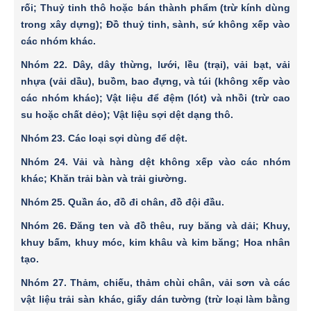
rối; Thuỷ tinh thô hoặc bán thành phẩm (trừ kính dùng
trong xây dựng); Ðồ thuỷ tinh, sành, sứ không xếp vào
các nhóm khác.
Nhóm 22
. Dây, dây thừng, lưới, lều (trại), vải bạt, vải
nhựa (vải dầu), buồm, bao đựng, và túi (không xếp vào
các nhóm khác); Vật liệu để đệm (lót) và nhồi (trừ cao
su hoặc chất dẻo); Vật liệu sợi dệt dạng thô.
Nhóm 23
. Các loại sợi dùng để dệt.
Nhóm 24
. Vải và hàng dệt không xếp vào các nhóm
khác; Khăn trải bàn và trải giường.
Nhóm 25
. Quần áo, đồ đi chân, đồ đội đầu.
Nhóm 26
. Ðăng ten và đồ thêu, ruy băng và dải; Khuy,
khuy bấm, khuy móc, kim khâu và kim băng; Hoa nhân
tạo.
Nhóm 27
. Thảm, chiếu, thảm chùi chân, vải sơn và các
vật liệu trải sàn khác, giấy dán tường (trừ loại làm bằng