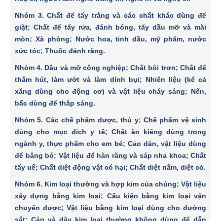
Nhóm 3.
Chất để tẩy trắng và các chất khác dùng để
giặt; Chất để tẩy rửa, đánh bóng, tẩy dầu mỡ và mài
mòn; Xà phòng; Nước hoa, tinh dầu, mỹ phẩm, nước
xức tóc; Thuốc đánh răng.
Nhóm 4.
Dầu và mỡ công nghiệp; Chất bôi trơn; Chất để
thấm hút, làm ướt và làm dính bụi; Nhiên liệu (kể cả
xăng dùng cho động cơ) và vật liệu cháy sáng; Nến,
bấc dùng để thắp sáng.
Nhóm 5
. Các chế phẩm dược, thú y; Chế phẩm vệ sinh
dùng cho mục đích y tế; Chất ăn kiêng dùng trong
ngành y, thực phẩm cho em bé; Cao dán, vật liệu dùng
để băng bó; Vật liệu để hàn răng và sáp nha khoa; Chất
tẩy uế; Chất diệt động vật có hại; Chất diệt nấm, diệt cỏ.
Nhóm 6.
Kim loại thường và hợp kim của chúng; Vật liệu
xây dựng bằng kim loại; Cấu kiện bằng kim loại vận
chuyển được; Vật liệu bằng kim loại dùng cho đường
sắt; Cáp và dây kim loại thường không dùng để dẫn