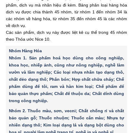
phẩm, dịch vụ mà nhãn hiệu đi kèm. Bảng phân loại hàng hóa
dịch vụ được chia thành 45 nhóm, từ nhóm 1 đến nhóm 34 là
các nhóm về hàng hóa, từ nhóm 35 đến nhóm 45 là các nhóm
về dịch vụ.
Các sản phẩm, dịch vụ này được liệt kê cụ thể trong 45 nhóm
theo Thỏa ước Nice 10.
Nhóm Hàng Hóa
Nhóm 1.
Sản phẩm hoá học dùng cho công nghiệp,
khoa học, nhiếp ảnh, cũng như nông nghiệp, nghề làm
vườn và lâm nghiệp; Các loại nhựa nhân tạo dạng thô,
chất dẻo dạng thô; Phân bón; Hợp chất chữa cháy; Chế
phẩm dùng để tôi, ram và hàn kim loại; Chế phẩm để
bảo quản thực phẩm; Chất để thuộc da; Chất dính dùng
trong công nghiệp.
Nhóm 2.
Thuốc màu, sơn, vecni; Chất chống rỉ và chất
bảo quản gỗ; Thuốc nhuộm; Thuốc cắn màu; Nhựa tự
nhiên dạng thô; Kim loại dạng lá và dạng bột dùng cho
hoạ sĩ, người làm nghề trang trí, nghề in và nghệ sĩ.