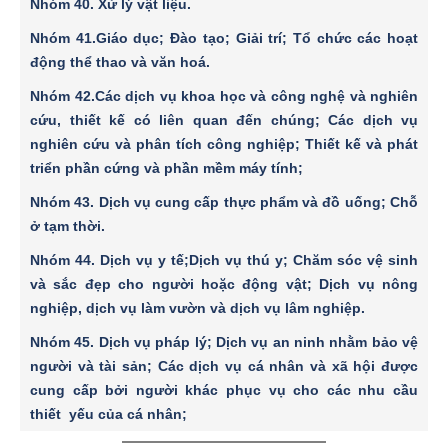
Nhóm 40
. Xử lý vật liệu.
Nhóm 41
.Giáo dục; Ðào tạo; Giải trí; Tổ chức các hoạt
động thể thao và văn hoá.
Nhóm 42
.Các dịch vụ khoa học và công nghệ và nghiên
cứu, thiết kế có liên quan đến chúng; Các dịch vụ
nghiên cứu và phân tích công nghiệp; Thiết kế và phát
triển phần cứng và phần mềm máy tính;
Nhóm 43
. Dịch vụ cung cấp thực phẩm và đồ uống; Chỗ
ở tạm thời.
Nhóm 44
. Dịch vụ y tế;Dịch vụ thú y; Chăm sóc vệ sinh
và sắc đẹp cho người hoặc động vật; Dịch vụ nông
nghiệp, dịch vụ làm vườn và dịch vụ lâm nghiệp.
Nhóm 45
. Dịch vụ pháp lý; Dịch vụ an ninh nhằm bảo vệ
người và tài sản; Các dịch vụ cá nhân và xã hội được
cung cấp bởi người khác phục vụ cho các nhu cầu
thiết yếu của cá nhân;