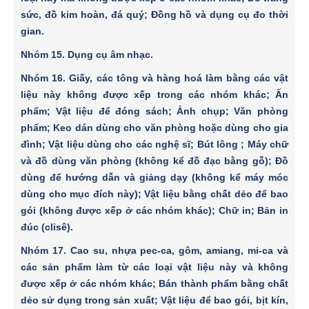
sức, đồ kim hoàn, đá quý; Ðồng hồ và dụng cụ đo thời
gian.
Nhóm 15
. Dụng cụ âm nhạc.
Nhóm 16
. Giấy, các tông và hàng hoá làm bằng các vật
liệu này không được xếp trong các nhóm khác; Ấn
phẩm; Vật liệu để đóng sách; Ảnh chụp; Văn phòng
phẩm; Keo dán dùng cho văn phòng hoặc dùng cho gia
đình; Vật liệu dùng cho các nghệ sĩ; Bút lông ; Máy chữ
và đồ dùng văn phòng (không kể đồ đạc bằng gỗ); Ðồ
dùng để hướng dẫn và giảng dạy (không kể máy móc
dùng cho mục đích này); Vật liệu bằng chất dẻo để bao
gói (không được xếp ở các nhóm khác); Chữ in; Bản in
đúc (clisê).
Nhóm 17
. Cao su, nhựa pec-ca, gôm, amiang, mi-ca và
các sản phẩm làm từ các loại vật liệu này và không
được xếp ở các nhóm khác; Bán thành phẩm bằng chất
dẻo sử dụng trong sản xuất; Vật liệu để bao gói, bịt kín,