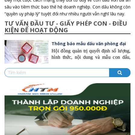
sâu vào tiềm thức bao thế hệ doanh nghiệp. Con dấu không còn
“quyền uy pháp lý” tuyệt đối như nhiều người vẫn nghĩ lâu nay.
TƯ VẤN ĐẦU TƯ - GIẤY PHÉP CON - ĐIỀU
KIỆN ĐỂ HOẠT ĐỘNG
Thông báo mẫu dấu văn phòng đại
diện trong công ty cổ phần
Hội đồng quản trị quyết định số lượng,
hình thức, nội dung và mẫu con dấu,
việc quản lý, sử dụng con dấu của văn
phòng đại diện; trừ trường hợp Điều lệ
công ty có quy định khác. Nội dung
mẫu con dấu của văn phòng đại
diện phải có tên văn phòng đại diện.