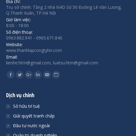
Địa chỉ:
Trụ sở chính: Tầng 2 nhà N4D Số 50 Đường Lê Văn Lương,
Q.Thanh Xuân, TP.Hà Nội
Giờ làm việc:
8:00 - 18:00
Số điện thoại:
0963.882.941 - 0965.671.840
Website:
www.thanhlapcongtyhn.com
Email:
lienhe.htm@gmail.com, luatsu.htm@gmail.com
Find us on:
Facebook
Twitter
Google+
Linkedin
Mail
Website
Dịch vụ chính
Sở hữu trí tuệ
Giải quyết tranh chấp
Đầu tư nước ngoài
Quản trị doanh nghiệp