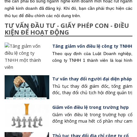
thể cần phải bổ sung ngành nghề kinh doanh mới hoặc rút ngành
nghề kinh doanh đã đăng ký. Khi đó, bạn cần phải thực hiện các
thủ tục để điều chỉnh các nội dung trên.
TƯ VẤN ĐẦU TƯ - GIẤY PHÉP CON - ĐIỀU
KIỆN ĐỂ HOẠT ĐỘNG
Tăng giảm vốn điều lệ công ty TNHH
một thành viên
Theo quy định của Luật Doanh nghiệp,
công ty TNHH 1 thành viên là loại hình
doanh nghiệp với một chủ sở hữu, tuy
nhiên chủ công ty TNHH 1 thành viên chỉ
Tư vấn thay đổi người đại diện pháp
chịu trách nhiệm về các nghĩa vụ và
luật công ty
Thủ tục thay đổi giám đốc, tổng giám
khoản nợ trong giới hạn phần góp vốn
đốc, thay đổi chủ tịch hội đồng quản trị
của mình. Đây là ưu điểm lớn của loại
với loại hình công ty cổ phần, công ty
hình doanh nghiệp này so với doanh
tnhh được gọi chung là
thay đổi người
Giảm vốn điều lệ trong trường hợp
nghiệp tư nhân (cũng là một chủ sở
đại diện theo pháp luật của công ty
, về
hữu).
cổ đông không mua hết cổ phần
Giảm vốn điều lệ trong trường hợp cổ
quy trình và thủ tục thực hiện những
đông không mua hết cổ phần như cam
như cam kết
việc trên các chuyên viên tư vấn Luật
kết
Hoàng Tân Minh sẽ tư vấn và hỗ trợ
Thủ tục thay đổi địa chỉ công ty cổ