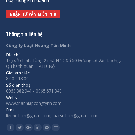
hoạt động kinh doanh.
NHẬN TƯ VẤN MIỄN PHÍ!
Thông tin liên hệ
Công ty Luật Hoàng Tân Minh
Địa chỉ:
Trụ sở chính: Tầng 2 nhà N4D Số 50 Đường Lê Văn Lương,
Q.Thanh Xuân, TP.Hà Nội
Giờ làm việc:
8:00 - 18:00
Số điện thoại:
0963.882.941 - 0965.671.840
Website:
www.thanhlapcongtyhn.com
Email:
lienhe.htm@gmail.com, luatsu.htm@gmail.com
Find us on:
Facebook
Twitter
Google+
Linkedin
Mail
Website