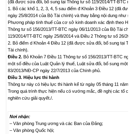
(đã được sửa đổi, bổ sung tại Thông tư số 119/2014/TT-BTC ngà
1. Bỏ các khổ 1, 2, 3, 4, 5 sau điểm đ Khoản 3 Điều 12 (đã đượ
ngày 25/8/2014 của Bộ Tài chính) và thay bằng nội dung như sau
Phương pháp tính thuế của cơ sở kinh doanh xác định theo Hồ sơ 
Thông tư số 156/2013/TT-BTC ngày 06/11/2013 của Bộ Tài chính 
119/2014/TT-BTC ngày 25/8/2014 và Điều 2 Thông tư số 26/2015
2. Bỏ điểm d Khoản 4 Điều 12 (đã được sửa đổi, bổ sung tại Th
Tài chính).
Điều 2.
Bỏ Khoản 7 Điều 11 Thông tư số 156/2013/TT-BTC ngày 
một số điều của Luật Quản lý thuế, Luật sửa đổi, bổ sung một số
83/2013/NĐ-CP ngày 22/7/2013 của Chính phủ.
Điều 3. Hiệu lực thi hành
Thông tư này có hiệu lực thi hành kể từ ngày 05 tháng 11 năm 2
Trong quá trình thực hiện nếu có vướng mắc, đề nghị các tổ chứ
nghiên cứu giải quyết./.
Nơi nhận:
– Văn phòng Trung ương và các Ban của Đảng;
– Văn phòng Quốc hội;