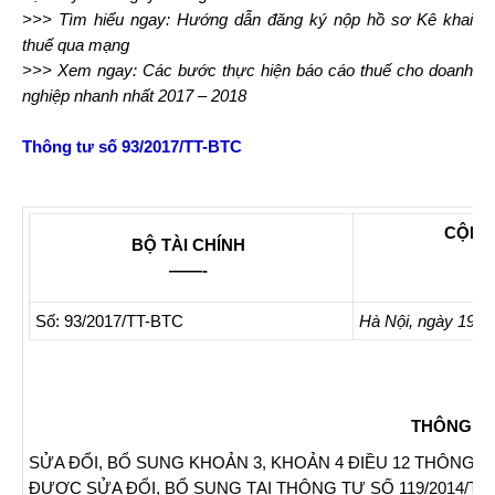
>>> Tìm hiểu ngay: Hướng dẫn đăng ký nộp hồ sơ Kê khai
thuế qua mạng
>>> Xem ngay: Các bước thực hiện báo cáo thuế cho doanh
nghiệp nhanh nhất 2017 – 2018
Thông tư số 93/2017/TT-BTC
CỘNG 
BỘ TÀI CHÍNH
——-
Số: 93/2017/TT-BTC
Hà Nội, ngày 19 t
THÔNG T
SỬA ĐỔI, BỔ SUNG KHOẢN 3, KHOẢN 4 ĐIỀU 12 THÔNG TƯ 
ĐƯỢC SỬA ĐỔI, BỔ SUNG TẠI THÔNG TƯ SỐ 119/2014/TT-B