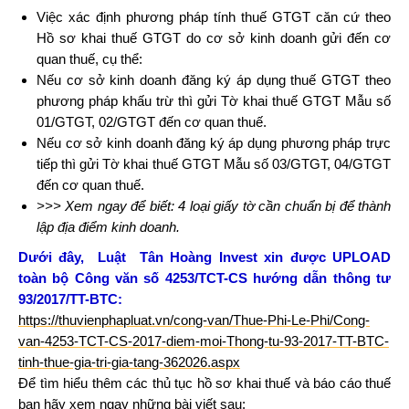
Việc xác định phương pháp tính thuế GTGT căn cứ theo
Hồ sơ khai thuế GTGT do cơ sở kinh doanh gửi đến cơ
quan thuế, cụ thể:
Nếu cơ sở kinh doanh đăng ký áp dụng thuế GTGT theo
phương pháp khấu trừ thì gửi Tờ khai thuế GTGT Mẫu số
01/GTGT, 02/GTGT đến cơ quan thuế.
Nếu cơ sở kinh doanh đăng ký áp dụng phương pháp trực
tiếp thì gửi Tờ khai thuế GTGT Mẫu số 03/GTGT, 04/GTGT
đến cơ quan thuế.
>>> Xem ngay để biết: 4 loại giấy tờ cần chuẩn bị để thành
lập địa điểm kinh doanh.
Dưới đây, Luật Tân Hoàng Invest xin được UPLOAD
toàn bộ Công văn số 4253/TCT-CS hướng dẫn thông tư
93/2017/TT-BTC:
https://thuvienphapluat.vn/cong-van/Thue-Phi-Le-Phi/Cong-
van-4253-TCT-CS-2017-diem-moi-Thong-tu-93-2017-TT-BTC-
tinh-thue-gia-tri-gia-tang-362026.aspx
Để tìm hiểu thêm các thủ tục hồ sơ khai thuế và báo cáo thuế
bạn hãy xem ngay những bài viết sau: