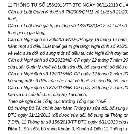
11 THÔNG TƯ SỐ 156/2013/TT-BTC NGÀY 06/11/2013 CỦA B
Căn cứ Luật Quản lý thuế số 78/2006/QH11 và Luật số 21/2012/
thuế;
Căn cứ Luật thuế giá trị gia tăng số 13/2008/QH12 và Luật số 3
thuế giá trị gia tăng;
Căn cứ Nghị định số 209/2013/NĐ-CP ngày 18 tháng 12 năm 2013 
hành một số điều Luật thuế giá trị gia tăng; Nghị định số 91/2
về việc sửa đổi, bổ sung một số điều tại các Nghị định quy định v
Căn cứ Nghị định số 83/2013/NĐ-CP ngày 22 tháng 7 năm 2013 củ
của Luật Quản lý thuế và Luật sửa đổi, bổ sung một số điều của 
Căn cứ Nghị định số 12/2015/NĐ-CP ngày 12 tháng 2 năm 2015 của
bổ sung một số điều của các Luật về thuế và sửa đổi, bổ sung mộ
Căn cứ Nghị định số 87/2017/NĐ-CP ngày 26 tháng 7 năm 2017 
hạn và cơ cấu tổ chức của Bộ Tài chính;
Theo đề nghị của Tổng cục trưởng Tổng cục Thuế,
Bộ trưởng Bộ Tài chính ban hành Thông tư sửa đổi, bổ sung Kho
BTC ngày 31/12/2013 (đã được sửa đổi, bổ sung tại Thông tư s
7 Điều 11 Thông tư số 156/2013/TT-BTC ngày 6/11/2013 của Bộ 
Điều 1.
Sửa đổi, bổ sung Khoản 3, Khoản 4 Điều 12 Thông tư số