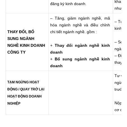
khai t
đăng ký kinh doanh.
nhượng
– Tăng, giảm ngành nghề, mã
– Tư v
hóa ngành nghề và điều chỉnh
kinh d
THAY ĐỔI, BỔ
chi tiết ngành nghề. gồm :
SUNG NGÀNH
– Soạn
NGHỀ KINH DOANH
+
Thay đổi ngành nghề kinh
ngành 
CÔNG TY
doanh
– Đi n
+
Bổ sung ngành nghề kinh
thay đ
doanh
Tư vấn
TẠM NGỪNG HOẠT
ngừng/
trước 
ĐỘNG / QUAY TRỞ LẠI
HOẠT ĐỘNG DOANH
Nộp hồ
NGHIỆP
cơ qua