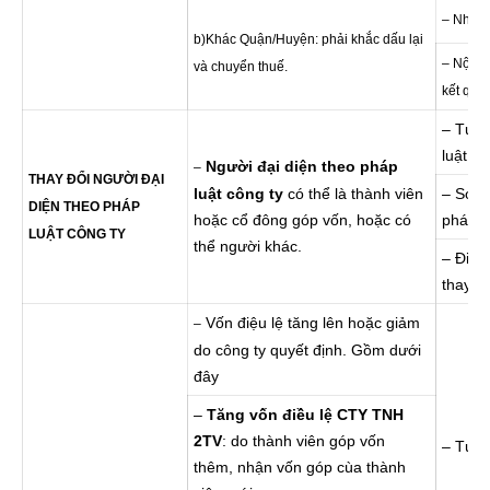
– Nhận 
b)Khác Quận/Huyện: phải khắc dấu lại
– Nộp h
và chuyển thuế.
kết quả
– Tư v
luật cô
Người đại diện theo pháp
–
THAY ĐỔI NGƯỜI ĐẠI
luật công ty
có thể là thành viên
– Soạn
DIỆN THEO PHÁP
hoặc cổ đông góp vốn, hoặc có
pháp l
LUẬT CÔNG TY
thể người khác.
– Đi n
thay đ
Vốn điệu lệ tăng lên hoặc giảm
–
do công ty quyết định. Gồm dưới
đây
–
Tăng vốn điều lệ CTY TNH
2TV
: do thành viên góp vốn
– Tư v
thêm, nhận vốn góp cùa thành