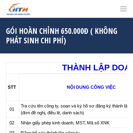
GÓI HOÀN CHỈNH 650.000Đ ( KHÔNG
PHÁT SINH CHI PHÍ)
THÀNH LẬP DOA
STT
NỘI DUNG CÔNG VIỆC
Tra cứu tên công ty, soạn và ký hồ sơ đăng ký thành lập 
01
(đơn đề nghị, điều lệ, danh sách)
02
Nhận giấy phép kinh doanh, MST, Mã số XNK
03
Đăng bố cáo thành lập công ty