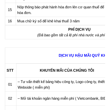
Nộp thông báo phát hành hóa đơn lên cơ quan thuế để sử
15
hóa đơn.
16
Mua chữ ký số để khê khai thuế 3 năm
PHÍ DỊCH VỤ
(Đã bao gồm tất cả lệ phí nhà nước và phí ủ
DỊCH VỤ HẬU MÃI QUÝ KH
STT
KHUYẾN MÃI CỦA CHÚNG TÔI
– Tư vấn thiết kế bảng hiệu công ty, Logo công ty, thiết kế
01
Webside ( miễn phí)
02
– Mở tài khoản ngân hàng miễn phí ( Vietcombank, BIDV ..