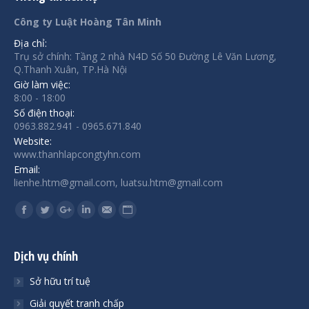
Công ty Luật Hoàng Tân Minh
Địa chỉ:
Trụ sở chính: Tầng 2 nhà N4D Số 50 Đường Lê Văn Lương,
Q.Thanh Xuân, TP.Hà Nội
Giờ làm việc:
8:00 - 18:00
Số điện thoại:
0963.882.941 - 0965.671.840
Website:
www.thanhlapcongtyhn.com
Email:
lienhe.htm@gmail.com, luatsu.htm@gmail.com
Find us on:
Facebook
Twitter
Google+
Linkedin
Mail
Website
Dịch vụ chính
Sở hữu trí tuệ
Giải quyết tranh chấp