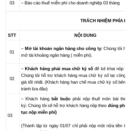
03
– Báo cáo thuế miễn phí cho doanh nghiệp 03 tháng
TRÁCH NHIỆM PHÍA K
STT
NỘI DUNG
–
Mở tài khoản ngân hàng cho công ty
: Chúng tôi hỗ t
01
mở tài khoảng ngân hàng ( miễn phí).
–
Khách hàng phải mua chữ ký số
để kê khai nộp thu
Chúng tôi hỗ trợ khách hàng mua chữ ký số tại công ty
02
giá tốt nhất. (Khách hàng hạn chế mua chữ ký số bên n
tránh lừa đảo)
– Khách hàng
bắt buộc
phải nộp thuế môn bài theo
ký: Chúng tôi sẽ hỗ trợ khách hàng nộp theo
đúng pháp l
tục nộp miễn phí)
03
(Thành lập từ ngày 01/07 chỉ phải nộp một nữa tiền th