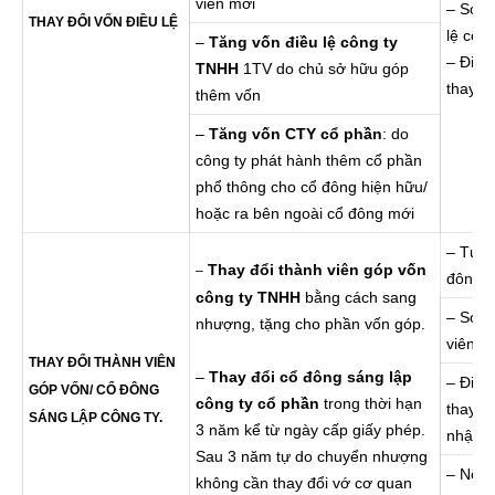
viên mới
– Soạn
THAY ĐỔI VỐN ĐIỀU LỆ
lệ công
–
Tăng vốn điều lệ công ty
– Đi n
TNHH
1TV do chủ sở hữu góp
thay đ
thêm vốn
–
Tăng vốn CTY cổ phần
: do
công ty phát hành thêm cổ phần
phổ thông cho cổ đông hiện hữu/
hoặc ra bên ngoài cổ đông mới
– Tư v
Thay đổi thành viên góp vốn
–
đông c
công ty TNHH
bằng cách sang
– Soạn
nhượng, tặng cho phần vốn góp.
viên/ 
THAY ĐỔI THÀNH VIÊN
–
Thay đổi cổ đông sáng lập
– Đi n
GÓP VỐN/ CỔ ĐÔNG
công ty cổ phần
trong thời hạn
thay đ
SÁNG LẬP CÔNG TY.
3 năm kể từ ngày cấp giấy phép.
nhận c
Sau 3 năm tự do chuyển nhượng
– Nộp 
không cần thay đổi vớ cơ quan