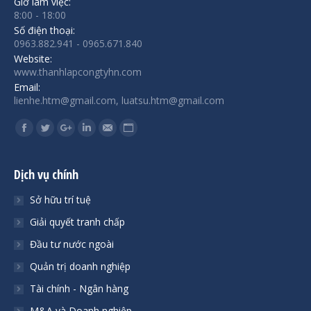
Giờ làm việc:
8:00 - 18:00
Số điện thoại:
0963.882.941 - 0965.671.840
Website:
www.thanhlapcongtyhn.com
Email:
lienhe.htm@gmail.com, luatsu.htm@gmail.com
Find us on:
Facebook
Twitter
Google+
Linkedin
Mail
Website
Dịch vụ chính
Sở hữu trí tuệ
Giải quyết tranh chấp
Đầu tư nước ngoài
Quản trị doanh nghiệp
Tài chính - Ngân hàng
M&A và Doanh nghiệp