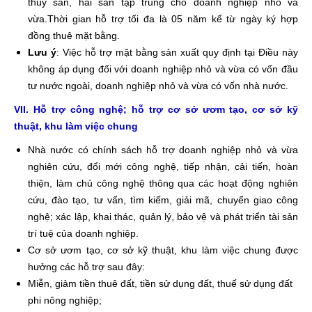
thủy sản, hải sản tập trung cho doanh nghiệp nhỏ và
vừa.Thời gian hỗ trợ tối đa là 05 năm kể từ ngày ký hợp
đồng thuê mặt bằng.
Lưu ý
: Việc hỗ trợ mặt bằng sản xuất quy định tại Điều này
không áp dụng đối với doanh nghiệp nhỏ và vừa có vốn đầu
tư nước ngoài, doanh nghiệp nhỏ và vừa có vốn nhà nước.
VII. Hỗ trợ công nghệ; hỗ trợ cơ sở ươm tạo, cơ sở kỹ
thuật, khu làm việc chung
Nhà nước có chính sách hỗ trợ doanh nghiệp nhỏ và vừa
nghiên cứu, đổi mới công nghệ, tiếp nhận, cải tiến, hoàn
thiện, làm chủ công nghệ thông qua các hoạt động nghiên
cứu, đào tạo, tư vấn, tìm kiếm, giải mã, chuyển giao công
nghệ; xác lập, khai thác, quản lý, bảo vệ và phát triển tài sản
trí tuệ của doanh nghiệp.
Cơ sở ươm tạo, cơ sở kỹ thuật, khu làm việc chung được
hưởng các hỗ trợ sau đây:
Miễn, giảm tiền thuê đất, tiền sử dụng đất, thuế sử dụng đất
phi nông nghiệp;