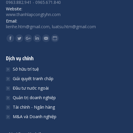
0963.882.941 - 0965.671.840
Website:
www.thanhlapcongtyhn.com
Email:
lienhe.htm@gmail.com, luatsu.htm@gmail.com
Find us on:
Facebook
Twitter
Google+
Linkedin
Mail
Website
Dịch vụ chính
Sở hữu trí tuệ
Giải quyết tranh chấp
Đầu tư nước ngoài
Quản trị doanh nghiệp
Tài chính - Ngân hàng
M&A và Doanh nghiệp