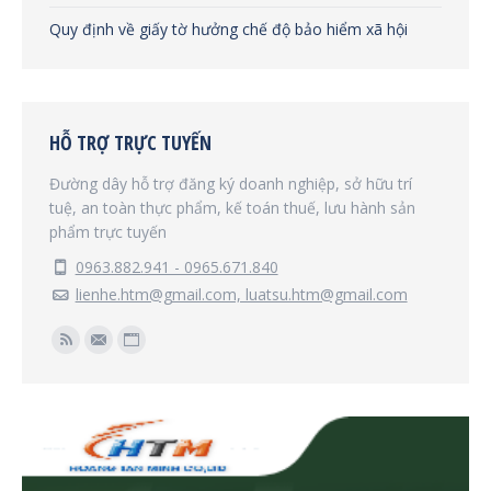
Quy định về giấy tờ hưởng chế độ bảo hiểm xã hội
HỖ TRỢ TRỰC TUYẾN
Đường dây hỗ trợ đăng ký doanh nghiệp, sở hữu trí
tuệ, an toàn thực phẩm, kế toán thuế, lưu hành sản
phẩm trực tuyến
0963.882.941 - 0965.671.840
lienhe.htm@gmail.com, luatsu.htm@gmail.com
Find us on:
Rss
Mail
Website