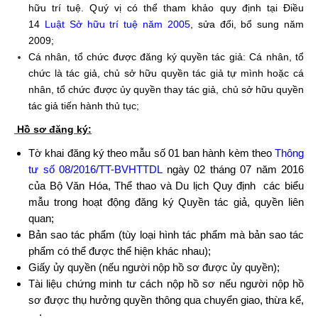
hữu trí tuệ. Quý vị có thể tham khảo quy định tại Điều
14
Luật Sở hữu trí tuệ năm 2005
, sửa đổi, bổ sung năm
2009;
Cá nhân, tổ chức được đăng ký quyền tác giả: Cá nhân, tổ
chức là tác giả, chủ sở hữu quyền tác giả tự mình hoặc cá
nhân, tổ chức được ủy quyền thay tác giả, chủ sở hữu quyền
tác giả tiến hành thủ tục;
Hồ sơ đăng ký:
Tờ khai đăng ký theo mẫu số 01 ban hành kèm theo
Thông
tư số 08/2016/TT-BVHTTDL
ngày 02 tháng 07 năm 2016
của Bộ Văn Hóa, Thể thao và Du lịch Quy định các biểu
mẫu trong hoạt động đăng ký Quyền tác giả, quyền liên
quan;
Bản sao tác phẩm (tùy loại hình tác phẩm mà bản sao tác
phẩm có thể được thể hiện khác nhau);
Giấy ủy quyền (nếu người nộp hồ sơ được ủy quyền);
Tài liệu chứng minh tư cách nộp hồ sơ nếu người nộp hồ
sơ được thụ hưởng quyền thông qua chuyển giao, thừa kế,
…;