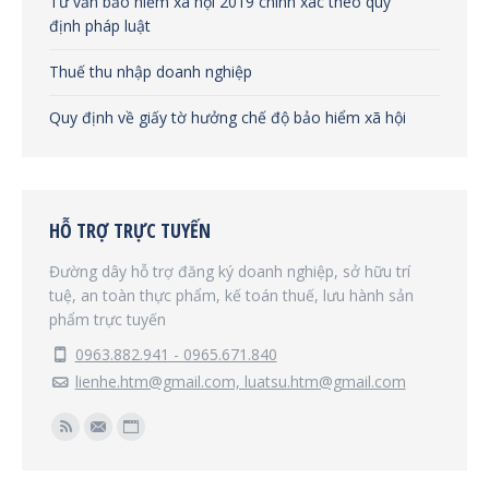
Tư vấn bảo hiểm xã hội 2019 chính xác theo quy
định pháp luật
Thuế thu nhập doanh nghiệp
Quy định về giấy tờ hưởng chế độ bảo hiểm xã hội
HỖ TRỢ TRỰC TUYẾN
Đường dây hỗ trợ đăng ký doanh nghiệp, sở hữu trí
tuệ, an toàn thực phẩm, kế toán thuế, lưu hành sản
phẩm trực tuyến
0963.882.941 - 0965.671.840
lienhe.htm@gmail.com, luatsu.htm@gmail.com
Find us on:
Rss
Mail
Website