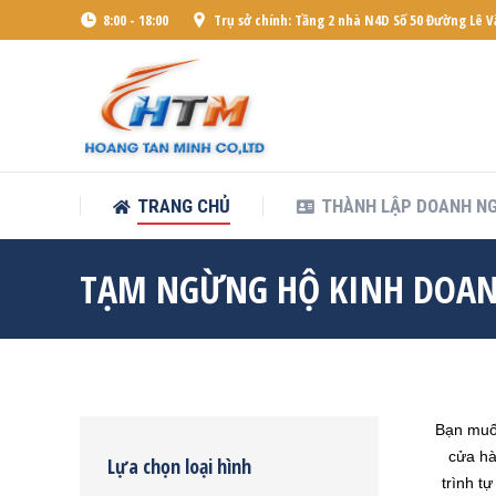
8:00 - 18:00
Trụ sở chính: Tầng 2 nhà N4D Số 50 Đường Lê 
TRANG CHỦ
THÀNH LẬP DOANH NG
TRANG CHỦ
THÀNH LẬP DOANH NG
TẠM NGỪNG HỘ KINH DOAN
Bạn mu
cửa hà
Lựa chọn loại hình
trình t