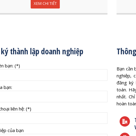
XEM CHI TIẾT
ký thành lập doanh nghiệp
Thông 
n bạn: (*)
Bạn cần b
nghiệp, 
đăng ký 
a bạn:
toán. Hã
nhất. Chỉ
hoàn toàn
hoại liên hệ: (*)
iệp của bạn