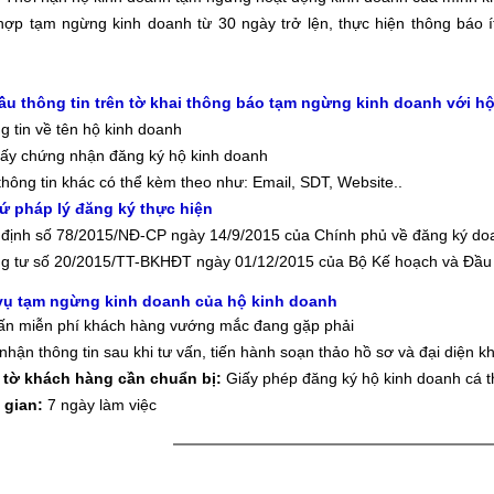
ợp tạm ngừng kinh doanh từ 30 ngày trở lện, thực hiện thông báo 
cầu thông tin trên tờ khai thông báo tạm ngừng kinh doanh với h
g tin về tên hộ kinh doanh
iấy chứng nhận đăng ký hộ kinh doanh
thông tin khác có thể kèm theo như: Email, SDT, Website..
cứ pháp lý đăng ký thực hiện
 định số 78/2015/NĐ-CP
ngày 14/9/2015 của Chính phủ về đăng ký do
g tư số 20/2015/TT-BKHĐT
ngày 01/12/2015 của Bộ Kế hoạch và Đầu
 vụ tạm ngừng kinh doanh của hộ kinh doanh
ấn miễn phí khách hàng vướng mắc đang gặp phải
 nhận thông tin sau khi tư vấn, tiến hành soạn thảo hồ sơ và đại diện
 tờ khách hàng cần chuẩn bị:
Giấy phép đăng ký hộ kinh doanh cá t
 gian:
7 ngày làm việc