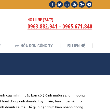
Facebook
Twitter
Linkedin
Rss
Google+
YouTube
Ệ
HÓA ĐƠN CÔNG TY
LIÊN HỆ
HOTLINE (24/7)
0963.882.941 - 0965.671.840
Ệ
HÓA ĐƠN CÔNG TY
LIÊN HỆ
doanh của mình, hoặc bạn có ý định muốn sang, nhượng
 hoạt động kinh doanh. Tuy nhiên, bạn chưa nắm rõ
kinh doanh cá thể. Để giúp bạn thực hiện nhanh chóng