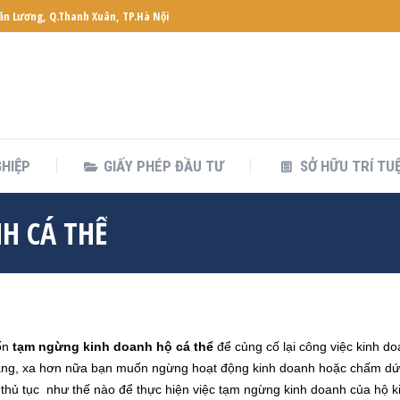
Văn Lương, Q.Thanh Xuân, TP.Hà Nội
HIỆP
GIẤY PHÉP ĐẦU TƯ
SỞ HỮU TRÍ TU
HIỆP
GIẤY PHÉP ĐẦU TƯ
SỞ HỮU TRÍ TU
H CÁ THỂ
ốn
tạm ngừng kinh doanh hộ cá thể
để củng cố lại công việc kinh 
ng, xa hơn nữa bạn muốn ngừng hoạt động kinh doanh hoặc chấm dứt
ự thủ tục như thế nào để thực hiện việc tạm ngừng kinh doanh của hộ 