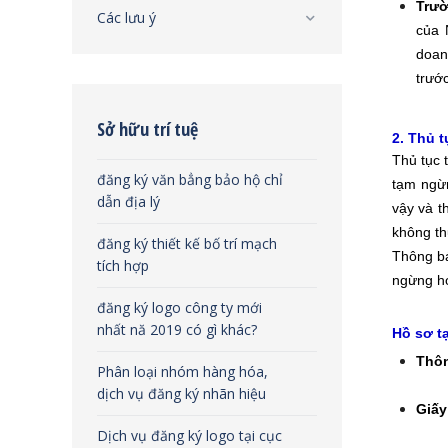
Trườ
Các lưu ý
của 
doan
trướ
Sở hữu trí tuệ
2. Thủ 
Thủ tục 
đăng ký văn bẳng bảo hộ chỉ
tạm ngừ
dẫn địa lý
vậy và t
không th
đăng ký thiết kế bố trí mạch
Thông bá
tích hợp
ngừng h
đăng ký logo công ty mới
nhất nă 2019 có gì khác?
Hồ sơ t
Thôn
Phân loại nhóm hàng hóa,
dịch vụ đăng ký nhãn hiệu
Giấy
Dịch vụ đăng ký logo tại cục